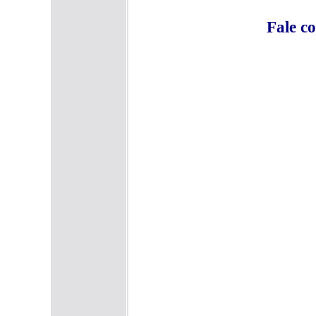
F
ale c