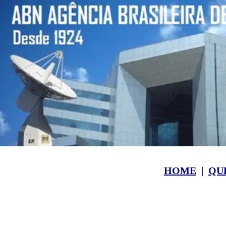
HOME
|
QU